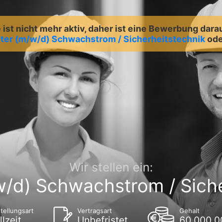
ist nicht mehr aktiv, daher ist eine Bewerbung dara
iter (m/w/d) Schwachstrom / Sicherheitstechnik
ode
Wir stellen ein:
w/d) Schwachstrom / Sich
tellungsart
Vertragsart
Gehalt
llzeit
Unbefristet
60.000,00