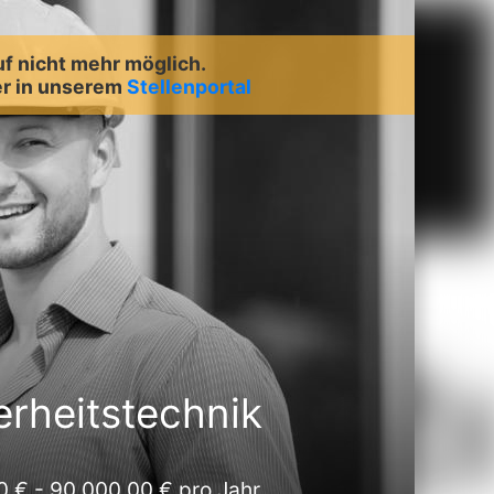
uf nicht mehr möglich.
r in unserem
Stellenportal
erheitstechnik
 € - 90.000,00 € pro Jahr