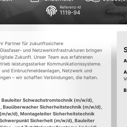
Referenz-Id
1119-94
r Partner für zukunftssichere
S
Glasfaser- und Netzwerkinfrastrukturen bringen
igitale Zukunft. Unser Team aus erfahrenen
A
trieb leistungsstarker Kommunikationssysteme.
,- und Einbruchmeldeanlagen, Netzwerk und
A
gen – wir schaffen Verbindungen, die halten.
V
B
), Bauleiter Schwachstromtechnik (m/w/d),
), Bauüberwacher Sicherheitstechnik (m/w/d),
(m/w/d), Montageleiter Sicherheitstechnik
 Schwerpunkt Sicherheit (m/w/d), Bauleiter