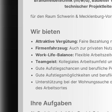
Brandmeldetechnik (m/w/d), Bauleiter 
technischer Projektleit
für den Raum Schwerin & Mecklenburg-V
Wir bieten
Attraktive Vergütung:
Faire Bezahlung n
Firmenfahrzeug:
Auch zur privaten Nut
Work-Life-Balance:
Flexible Arbeitszei
Teamgeist:
Kollegiales Arbeitsumfeld un
Gute Aufstiegschancen und berufliche P
Gute Aufstiegsmöglichkeiten und berufl
Unterstützung bei der Wohnungssuche od
des Arbeitsortes
Ihre Aufgaben