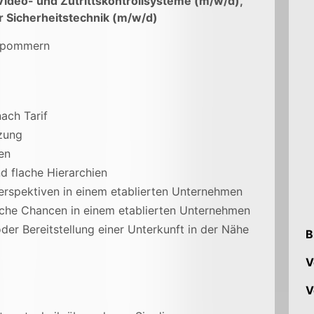
Video- und Zutrittskontrollsysteme (m/w/d),
er Sicherheitstechnik (m/w/d)
orpommern
ach Tarif
zung
ten
d flache Hierarchien
erspektiven in einem etablierten Unternehmen
iche Chancen in einem etablierten Unternehmen
er Bereitstellung einer Unterkunft in der Nähe
B
V
V