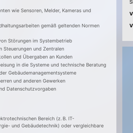
S
ten wie Sensoren, Melder, Kameras und
V
ndhaltungsarbeiten gemäß geltenden Normen
V
von Störungen im Systembetrieb
n Steuerungen und Zentralen
kollen und Übergaben an Kunden
weisung in die Systeme und technische Beratung
 oder Gebäudemanagementsysteme
uherren und anderen Gewerken
- und Datenschutzvorgaben
trotechnischen Bereich (z. B. IT-
ergie- und Gebäudetechnik) oder vergleichbare