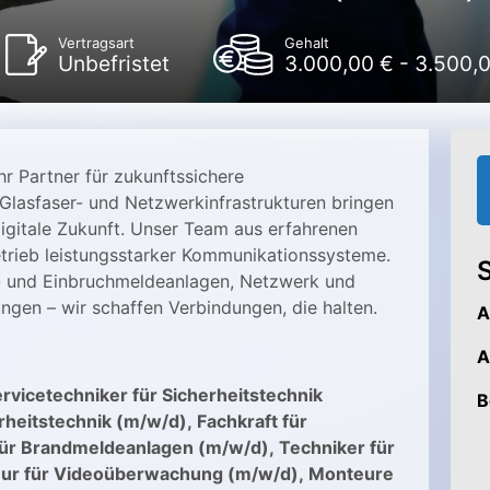
Vertragsart
Gehalt
Unbefristet
3.000,00 € - 3.500,
r Partner für zukunftssichere
Glasfaser- und Netzwerkinfrastrukturen bringen
igitale Zukunft. Unser Team aus erfahrenen
trieb leistungsstarker Kommunikationssysteme.
S
,- und Einbruchmeldeanlagen, Netzwerk und
gen – wir schaffen Verbindungen, die halten.
A
A
rvicetechniker für Sicherheitstechnik
B
erheitstechnik (m/w/d),
Fachkraft für
für Brandmeldeanlagen (m/w/d),
Techniker für
teur für Videoüberwachung (m/w/d),
Monteure