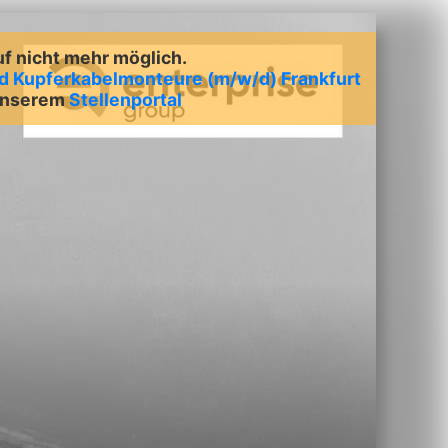
uf nicht mehr möglich.
nd Kupferkabelmonteure (m/w/d) Frankfurt
 unserem
Stellenportal