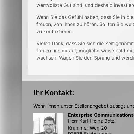
wertvollste Gut sind, und deshalb investier
Wenn Sie das Gefühl haben, dass Sie in dies
freuen, von Ihnen zu hören. Sollten Sie wei
zu kontaktieren.
Vielen Dank, dass Sie sich die Zeit genomm
freuen uns darauf, möglicherweise bald m
wachsen. Wagen Sie den Sprung und werden
Ihr Kontakt:
Wenn Ihnen unser Stellenangebot zusagt und 
Enterprise Communication
Herr Karl-Heinz Betzl
Krummer Weg 20
92676 Eschenbach