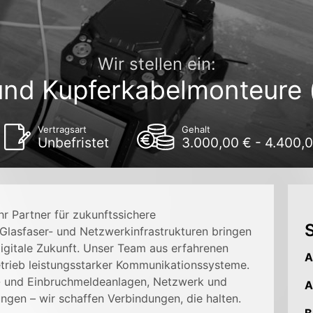
Wir stellen ein:
und Kupferkabelmonteure 
Vertragsart
Gehalt
Unbefristet
3.000,00 € - 4.400,
r Partner für zukunftssichere
S
Glasfaser- und Netzwerkinfrastrukturen bringen
igitale Zukunft. Unser Team aus erfahrenen
A
trieb leistungsstarker Kommunikationssysteme.
,- und Einbruchmeldeanlagen, Netzwerk und
A
gen – wir schaffen Verbindungen, die halten.