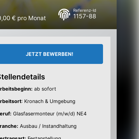
Referenz-Id
1157-88
0,00 € pro Monat
JETZT BEWERBEN!
tellendetails
rbeitsbeginn:
ab sofort
rbeitsort
: Kronach & Umgebung
eruf:
Glasfasermonteur (m/w/d) NE4
ranche:
Ausbau / Instandhaltung
ertragsart:
Festanstellung