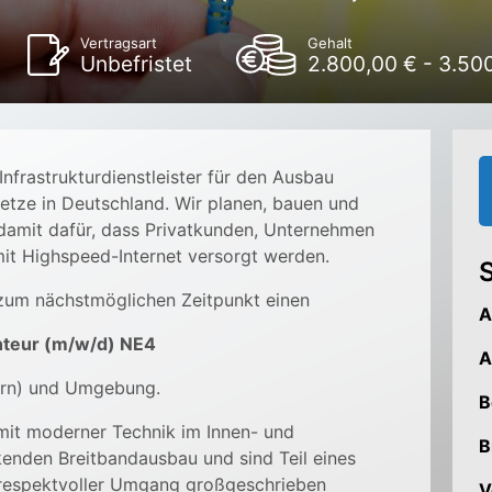
Vertragsart
Gehalt
Unbefristet
2.800,00 € - 3.50
 Infrastrukturdienstleister für den Ausbau
tze in Deutschland. Wir planen, bauen und
damit dafür, dass Privatkunden, Unternehmen
 mit Highspeed-Internet versorgt werden.
S
zum nächstmöglichen Zeitpunkt einen
A
teur (m/w/d) NE4
A
yern) und Umgebung.
B
 mit moderner Technik im Innen- und
B
enden Breitbandausbau und sind Teil eines
n respektvoller Umgang großgeschrieben
V