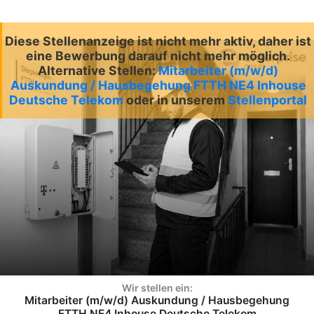
Diese Stellenanzeige ist nicht mehr aktiv, daher ist
eine Bewerbung darauf nicht mehr möglich.
Alternative Stellen:
Mitarbeiter (m/w/d)
Auskundung / Hausbegehung FTTH NE4 Inhouse
Deutsche Telekom
oder in unserem
Stellenportal
Wir stellen ein:
Mitarbeiter (m/w/d) Auskundung / Hausbegehung
FTTH NE4 Inhouse Deutsche Telekom